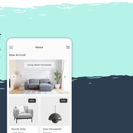
ت
ن
و